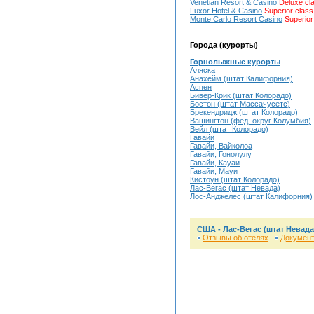
Venetian Resort & Casino
Deluxe cl
Luxor Hotel & Casino
Superior class
Monte Carlo Resort Casino
Superior
Города (курорты)
Горнолыжные курорты
Аляска
Анахейм (штат Калифорния)
Аспен
Бивер-Крик (штат Колорадо)
Бостон (штат Массачусетс)
Брекендридж (штат Колорадо)
Вашингтон (фед. округ Колумбия)
Вейл (штат Колорадо)
Гавайи
Гавайи, Вайколоа
Гавайи, Гонолулу
Гавайи, Кауаи
Гавайи, Мауи
Кистоун (штат Колорадо)
Лас-Вегас (штат Невада)
Лос-Анджелес (штат Калифорния)
США - Лас-Вегас (штат Невада
Отзывы об отелях
Докумен