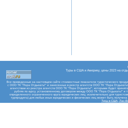
Туры в США и Америку, цены 2023 на отды
Все приведенные на настоящем сайте стоимостные показатели туристического проду
с ООО ТК "Пора Отдыхать!" и занесенных в реестр агентств ООО ТК "Пора Отдыхать!"
агентствам из реестра агентств ООО ТК "Пора Отдыхать!", которыми будет принят
рублях по курсу, установленному договором между ООО ТК "Пора Отдыхать!" и 
определенного ограниченного круга юридических лиц: исключительно для туристски
турпродукта) для любых иных юридических и физических лиц может быть получен
Туры в США, Лас-Ве