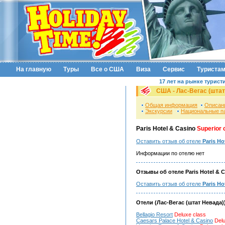
На главную
Туры
Все о США
Виза
Сервис
Туриста
17 лет на рынке турист
США - Лас-Вегас (штат
Общая информация
Описан
Экскурсии
Национальные п
Paris Hotel & Casino
Superior 
Оставить отзыв об отеле
Paris Ho
Информации по отелю нет
Отзывы об отеле Paris Hotel & C
Оставить отзыв об отеле
Paris Ho
Отели (Лас-Вегас (штат Невада)
Bellagio Resort
Deluxe class
Caesars Palace Hotel & Casino
Delu