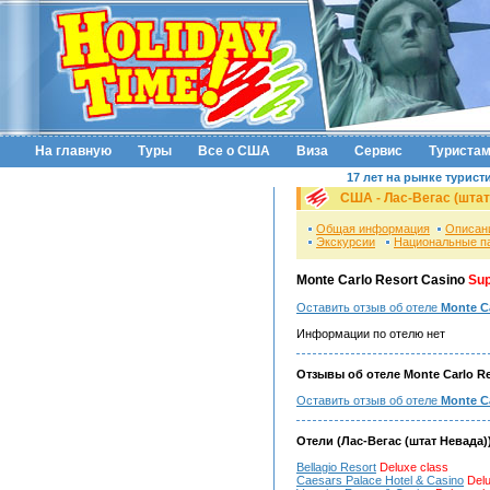
На главную
Туры
Все о США
Виза
Сервис
Туриста
17 лет на рынке турист
США - Лас-Вегас (штат
Общая информация
Описан
Экскурсии
Национальные п
Monte Carlo Resort Casino
Sup
Оставить отзыв об отеле
Monte Ca
Информации по отелю нет
Отзывы об отеле Monte Carlo Re
Оставить отзыв об отеле
Monte C
Отели (Лас-Вегас (штат Невада)
Bellagio Resort
Deluxe class
Caesars Palace Hotel & Casino
Delu