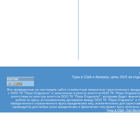
Туры в США и Америку, цены 2023 на отды
Все приведенные на настоящем сайте стоимостные показатели туристического проду
с ООО ТК "Пора Отдыхать!" и занесенных в реестр агентств ООО ТК "Пора Отдыхать!"
агентствам из реестра агентств ООО ТК "Пора Отдыхать!", которыми будет принят
рублях по курсу, установленному договором между ООО ТК "Пора Отдыхать!" и 
определенного ограниченного круга юридических лиц: исключительно для туристски
турпродукта) для любых иных юридических и физических лиц может быть получен
Туры в США, Лас-Вегас