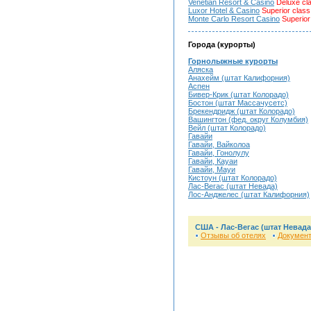
Venetian Resort & Casino
Deluxe cl
Luxor Hotel & Casino
Superior class
Monte Carlo Resort Casino
Superior
Города (курорты)
Горнолыжные курорты
Аляска
Анахейм (штат Калифорния)
Аспен
Бивер-Крик (штат Колорадо)
Бостон (штат Массачусетс)
Брекендридж (штат Колорадо)
Вашингтон (фед. округ Колумбия)
Вейл (штат Колорадо)
Гавайи
Гавайи, Вайколоа
Гавайи, Гонолулу
Гавайи, Кауаи
Гавайи, Мауи
Кистоун (штат Колорадо)
Лас-Вегас (штат Невада)
Лос-Анджелес (штат Калифорния)
США - Лас-Вегас (штат Невада
Отзывы об отелях
Докумен