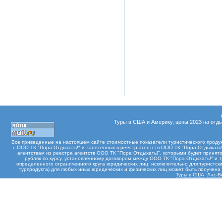
Туры в США и Америку, цены 2023 на отды
Все приведенные на настоящем сайте стоимостные показатели туристического проду
с ООО ТК "Пора Отдыхать!" и занесенных в реестр агентств ООО ТК "Пора Отдыхать!"
агентствам из реестра агентств ООО ТК "Пора Отдыхать!", которыми будет принят
рублях по курсу, установленному договором между ООО ТК "Пора Отдыхать!" и 
определенного ограниченного круга юридических лиц: исключительно для туристски
турпродукта) для любых иных юридических и физических лиц может быть получен
Туры в США, Лас-Ве