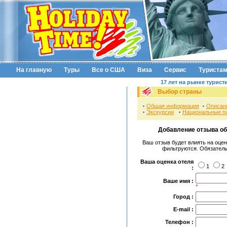
На главную
Туры
Все о США
Виза
Сервис
Туриста
17 лет на рынке турист
Выбор страны
Общая информация
Описан
Экскурсии
Национальные п
Добавление отзыва об
Ваш отзыв будет влиять на оцен
фильтруются. Обязатель
Ваша оценка отеля
1
2
:
Ваше имя :
*
Город :
E-mail :
Телефон :