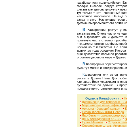
гавайская или полинезийская. Еж
городке Гильрое, вокруг котор
фестивале демонстрируется презе
тут только т нет – чесночный хл
чесночное мороженое. На вид о
запах и вкус. Настоящие герои 
духом» выбрасывают его почти н
В Калифорнии растут уникальные красные леса. Попав в такой лес – дух
захватывает. Очень часто не уда
они вырастают. Да и диаметр б
проезжую часть стволах прорубаю
что даже многотонные фуры свобо
несколько тысячелетий. На спил
дошли до года рождения Иисуса 
еще достаточно большое расстоян
огромное дерево в мире – Дерево
В Калифорнии зарегистрировано самое большое число автомобилей. А садиться за
руль тут можно и «подзаправивши
Калифорния считается винодельческим краем. Самые известные виноградники
растут в Долине Напа. Для любо
карнавал. Всех усаживают в спец
путешествие по долине. В прог
процессе приготовления вина и, к
Отдых в Калифорнии:
Н
Диснейленд для взрослых – Ла
Марсианские ландшафты Аме
Аризона - большой каньон
Ю
Незабываемый штат Невада
Лас-Вегас - город посреди пу
День Благодарения в США
Кухня Майами
Отдых в Кал
Соединённые Штаты Америки г