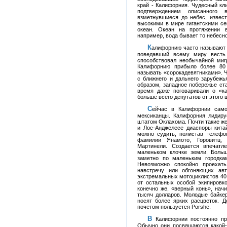
край - Калифорния. Чудесный кл
подтверждением описанного 
взметнувшиеся до небес, извес
высокими в мире гигантскими се
океан. Океан на протяжении 
например, вода бывает то небесно
Калифорнию часто называют золотым штатом Америки. Знаменитый дядюшка Сэм,
поведавший всему миру весть 
способствовал необычайной миг
Калифорнию прибыло более 80
называть «сорокадевятниками». Ч
с ближнего и дальнего зарубежь
образом, западное побережье ст
время даже поговаривали о «к
больше всего депутатов от этого 
Сейчас в Калифорнии самой многочисленной национальной группой являются
мексиканцы. Калифорния лидиру
штатом Оклахома. Почти такие ж
и Лос-Анджелесе диаспоры кита
можно судить, полистав телефо
фамилии Янамото, Горовитц, С
Мартинели. Создается впечатл
маленьком клочке земли. Боль
заметно по маленьким городка
Невозможно спокойно проехат
навстречу или обгоняющих авт
экстремальных мотоциклистов 40 
от остальных особой экипировк
конечно же, «верный конь», нач
тысяч долларов. Молодые байке
носят более ярких расцветок. 
почетом пользуется Porshe.
В Калифорнии постоянно проводятся фестивали. Чаще всего - фестивали еды.
Обычно они посвящаются какой-