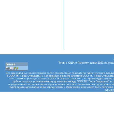
Туры в США и Америку, цены 2023 на отды
Все приведенные на настоящем сайте стоимостные показатели туристического проду
с ООО ТК "Пора Отдыхать!" и занесенных в реестр агентств ООО ТК "Пора Отдыхать!"
агентствам из реестра агентств ООО ТК "Пора Отдыхать!", которыми будет принят
рублях по курсу, установленному договором между ООО ТК "Пора Отдыхать!" и 
определенного ограниченного круга юридических лиц: исключительно для туристски
турпродукта) для любых иных юридических и физических лиц может быть получен
Туры в