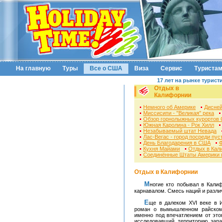
На главную
Туры
Все о США
Виза
Сервис
Туриста
17 лет на рынке турист
Отдых в
Калифорнии
Немного об Америке
Дисней
Миссисипи - "Великая" река
Обзор горнолыжных курортов
Южная Каролина - Рок Хилл
Незабываемый штат Невада
Лас-Вегас - город посреди пу
День Благодарения в США
Кухня Майами
Отдых в Кал
Соединённые Штаты Америки г
Отдых в Калифорнии
Многие кто побывал в Калифорнии, сравнивают ее с красочным жизнерадостным
карнавалом. Смесь наций и разли
Еще в далеком ХVІ веке в Испании необыкновенной популярностью пользовался
роман о вымышленном райском 
именно под впечатлением от это
исследовавший территорию запа